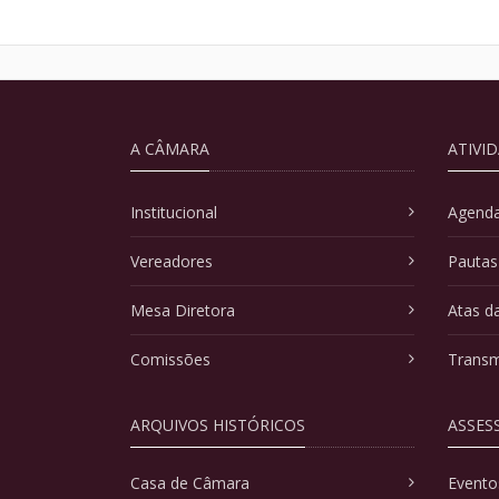
A CÂMARA
ATIVI
Institucional
Agenda
Vereadores
Pautas
Mesa Diretora
Atas d
Comissões
Transm
ARQUIVOS HISTÓRICOS
ASSES
Casa de Câmara
Evento