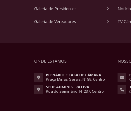
Galeria de Presidentes
Notíci
Galeria de Vereadores
TV Câ
ONDE ESTAMOS
NOSSO
PLENÁRIO E CASA DE CÂMARA
Praça Minas Gerais, Nº 89, Centro
SEDE ADMINISTRATIVA
Rua do Seminário, Nº 237, Centro
(
Copyright © 2026 - Todos os direitos reservados.
Lei Geral de Proteção de Dados
|
Políticas de Pri