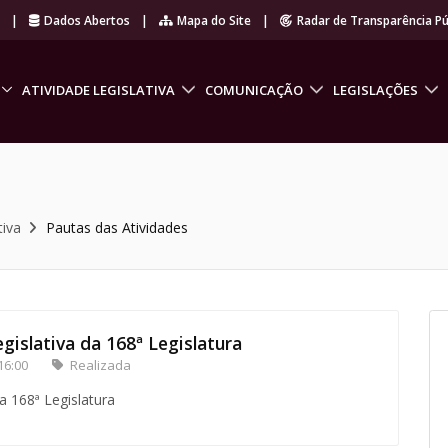
r
|
Dados Abertos
|
Mapa do Site
|
Radar de Transparência Pú
ATIVIDADE LEGISLATIVA
COMUNICAÇÃO
LEGISLAÇÕES
tiva
Pautas das Atividades
gislativa da 168ª Legislatura
16:00
Realizada
a 168ª Legislatura