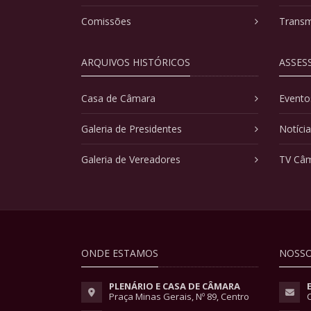
Comissões
Transm
ARQUIVOS HISTÓRICOS
ASSES
Casa de Câmara
Evento
Galeria de Presidentes
Notíci
Galeria de Vereadores
TV Câ
ONDE ESTAMOS
NOSSO
PLENÁRIO E CASA DE CÂMARA
Praça Minas Gerais, Nº 89, Centro