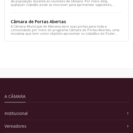
da população durante as reuniões da Câmara. Por meio dela,
qualquer cidadão pode se inscrever para apresentar sugestões,
opiniões ou demandas de interesse coletivo.
Câmara de Portas Abertas
A Câmara Municipal de Mariana abre suas portas para toda a
comunidade por meio do programa Câmara de Portas Abertas, uma
iniciativa que tem como objetivo aproximar os cidadãos do Poder
Legislativo e fortalecer a participação popular.
A CÂMARA
Institucional
Vereadores