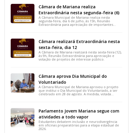
Câmara de Mariana realiza
Extraordinária nesta segunda-feira (6)
A Câmara Municipal de Mariana realiza nesta
segunda-feira, dia 6 de julho, às 15h, Reunião
Extraordinária para apreciação de importantes
projetos de interesse do município.
Câmara realizará Extraordinária nesta
sexta-feira, dia 12
A Câmara de Mariana realizará nesta sexta-feira (12),
às 9h, Reunião Extraordinária para apreciação e
votação de projetos de interesse público.
Câmara aprova Dia Municipal do
Voluntariado
A Câmara Municipal de Mariana aprovou o projeto
que institui o Dia Municipal do Voluntariado, a ser
celebrado em 28 de agosto. A medida, votada
durante a 15ª Reunião Ordinária, busca reconhecer
ações solidárias e incentivar a participação social na
cidade.
Parlamento Jovem Mariana segue com
atividades a todo vapor
Estudantes debatem inclusão e neurodivergência
em oficinas preparatórias para a etapa estadual de
2026.